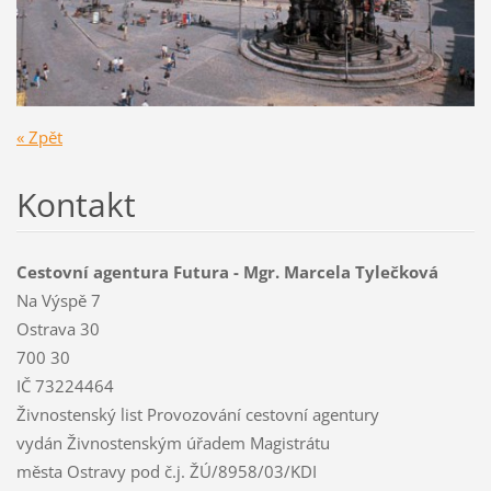
« Zpět
Kontakt
Cestovní agentura Futura - Mgr. Marcela Tylečková
Na Výspě 7
Ostrava 30
700 30
IČ 73224464
Živnostenský list Provozování cestovní agentury
vydán Živnostenským úřadem Magistrátu
města Ostravy pod č.j. ŽÚ/8958/03/KDI