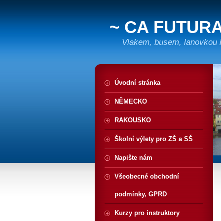
~ CA FUTURA
Vlakem, busem, lanovkou i 
Úvodní stránka
NĚMECKO
RAKOUSKO
Školní výlety pro ZŠ a SŠ
Napište nám
Všeobecné obchodní
podmínky, GPRD
Kurzy pro instruktory