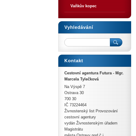
Vaňkův kopec
Vyhledávání
Kontakt
Cestovní agentura Futura - Mgr.
Marcela Tylečková
Na Výspě 7
Ostrava 30
700 30
IČ 73224464
Živnostenský list Provozování
cestovní agentury
vydán Živnostenským úřadem
Magistrátu
města Ostravy pod č.j.