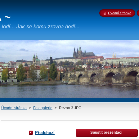
 ~
Úvodní stránka
lodí... Jak se komu zrovna hodí...
Úvodní stránka
>
Fotogalerie
>
Rezno 3.JPG
Předchozí
Spustit prezentaci