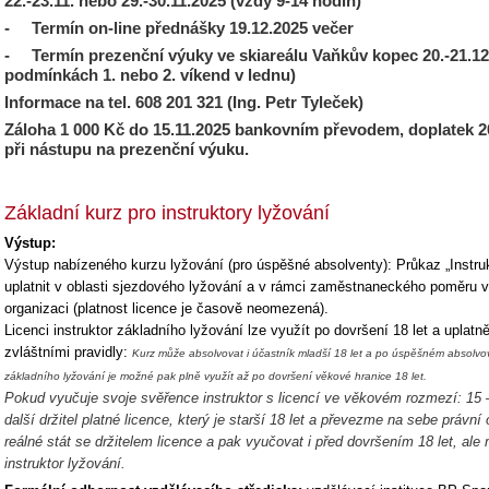
22.-23.11. nebo 29.-30.11.2025 (vždy 9-14 hodin)
- Termín on-line přednášky 19.12.2025 večer
- Termín prezenční výuky ve skiareálu Vaňkův kopec 20.-21.12
podmínkách 1. nebo 2. víkend v lednu)
Informace na tel. 608 201 321 (Ing. Petr Tyleček)
Záloha 1 000 Kč do 15.11.2025 bankovním převodem, doplatek 
při nástupu na prezenční výuku.
Základní kurz pro instruktory lyžování
Výstup:
Výstup nabízeného kurzu lyžování (pro úspěšné absolventy): Průkaz „Instruk
uplatnit v oblasti sjezdového lyžování a v rámci zaměstnaneckého poměru 
organizaci (platnost licence je časově neomezená).
Licenci instruktor základního lyžování lze využít po dovršení 18 let a uplatně
zvláštními pravidly:
Kurz může absolvovat i účastník mladší 18 let a po úspěšném absolvo
základního lyžování je možné pak plně využít až po dovršení věkové hranice 18 let.
Pokud vyučuje svoje svěřence instruktor s licencí ve věkovém rozmezí: 15 – 
další držitel platné licence, který je starší 18 let a převezme na sebe právní
reálné stát se držitelem licence a pak vyučovat i před dovršením 18 let, ale 
instruktor lyžování.