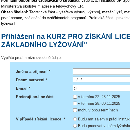
Formální odbornost vzdělávacího střediska:
vzdělávací instituce BP Sport
Ministerstva školství mládeže a tělovýchovy ČR.
Obsah školení:
Teoretická část - lyžařská výstroj, výzbroj, mazání lyží, 
první pomoc, začlenění do vzdělávacích programů. Praktická část - praktick
lyžování
Přihlášení na KURZ PRO ZÍSKÁNÍ LI
ZÁKLADNÍHO LYŽOVÁNÍ"
Vyplňte prosím níže uvedené údaje:
Jméno a příjmení *
Datum narození *
E-mail *
Preferuji on-line část
v termínu 22.-23.11.2025
v termínu 29.-30.11.2025
mohu v obou termínech
V případě získání licence *
Budu mít zájem o práci instru
Budu pracovat v jiném lyžařsk