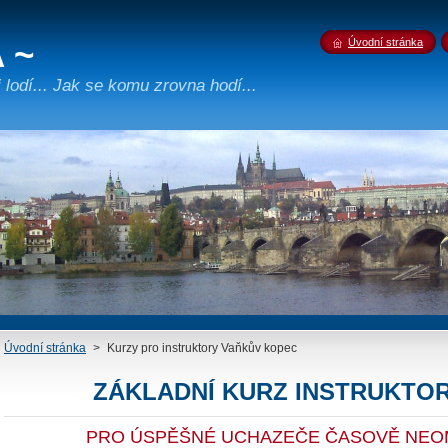
 ~
Úvodní stránka
lodí... Jak se komu zrovna hodí...
Úvodní stránka
>
Kurzy pro instruktory Vaňkův kopec
ZÁKLADNÍ KURZ INSTRUKTOR
PRO ÚSPĚŠNÉ UCHAZEČE ČASOVĚ NEO