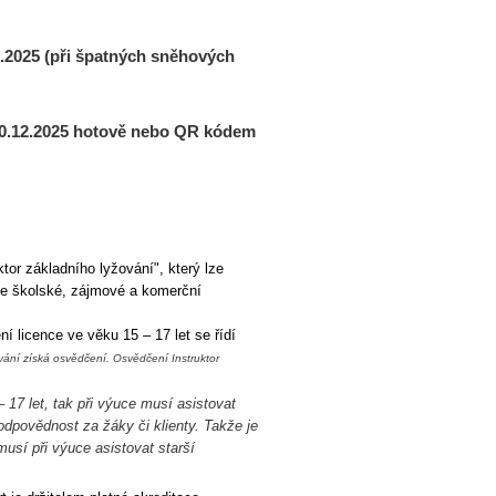
.2025 (při špatných sněhových
20.12.2025 hotově nebo QR kódem
tor základního lyžování", který lze
ve školské, zájmové a komerční
ní licence ve věku 15 – 17 let se řídí
vání získá osvědčení. Osvědčení Instruktor
17 let, tak při výuce musí asistovat
 odpovědnost za žáky či klienty. Takže je
musí při výuce asistovat starší