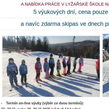
A NABÍDKA PRÁCE V LYŽAŘSKÉ ŠKOLE N
5 výukových dní, cena pouze
a navíc zdarma skipas ve dnech p
- Termín on-line výuky (výběr ze dvou termínů):