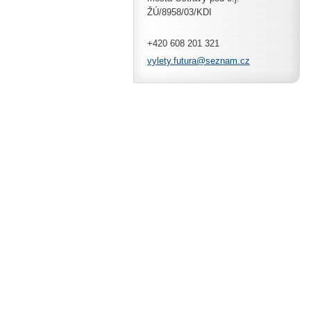
ŽÚ/8958/03/KDI
+420 608 201 321
vylety.f
utura@se
znam.cz