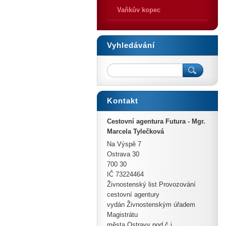
Vaňkův kopec
Vyhledávání
Kontakt
Cestovní agentura Futura - Mgr.
Marcela Tylečková
Na Výspě 7
Ostrava 30
700 30
IČ 73224464
Živnostenský list Provozování
cestovní agentury
vydán Živnostenským úřadem
Magistrátu
města Ostravy pod č.j.