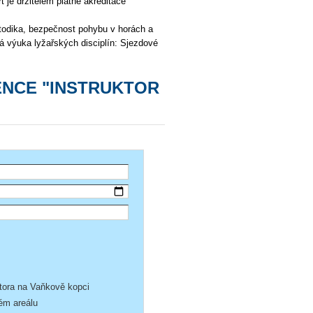
 je držitelem platné akreditace
metodika, bezpečnost pohybu v horách a
á výuka lyžařských disciplín: Sjezdové
CENCE "INSTRUKTOR
ktora na Vaňkově kopci
ém areálu