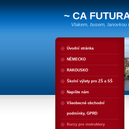
~ CA FUTURA
Vlakem, busem, lanovkou i 
Úvodní stránka
NĚMECKO
RAKOUSKO
Školní výlety pro ZŠ a SŠ
Napište nám
Všeobecné obchodní
podmínky, GPRD
Kurzy pro instruktory