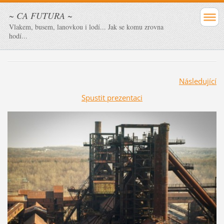
~ CA FUTURA ~
Vlakem, busem, lanovkou i lodí... Jak se komu zrovna
hodí...
Následující
Spustit prezentaci