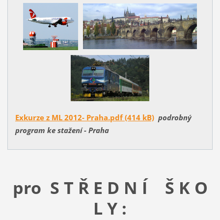
Exkurze z ML 2012- Praha.pdf (414 kB)
podrobný
program ke stažení - Praha
pro S T Ř E D N Í Š K O
L Y :