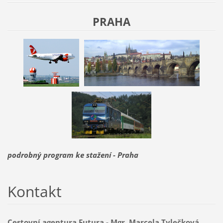
PRAHA
podrobný program ke stažení - Praha
Kontakt
Cestovní agentura Futura - Mgr. Marcela Tylečková