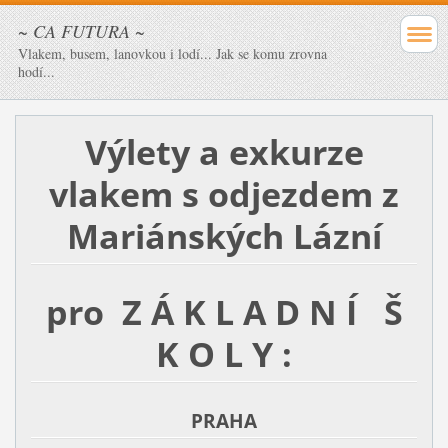
~ CA FUTURA ~
Vlakem, busem, lanovkou i lodí... Jak se komu zrovna
hodí...
Výlety a exkurze
vlakem
s odjezdem z
Mariánských Lázní
pro Z Á K L A D N Í Š
K O L Y :
PRAHA