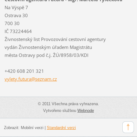
Na Výspě 7
Ostrava 30
700 30
IČ 73224464
Živnostenský list Provozování cestovní agentury
vydán Živnostenským úřadem Magistrátu
města Ostravy pod č.j. ŽÚ/8958/03/KDI
+420 608 201 321
vylety.f
utura@se
znam.cz
© 2011 Všechna práva vyhrazena.
Vytvořeno službou
Webnode
Zobrazit:
Mobilní verzi
|
Standardní verzi