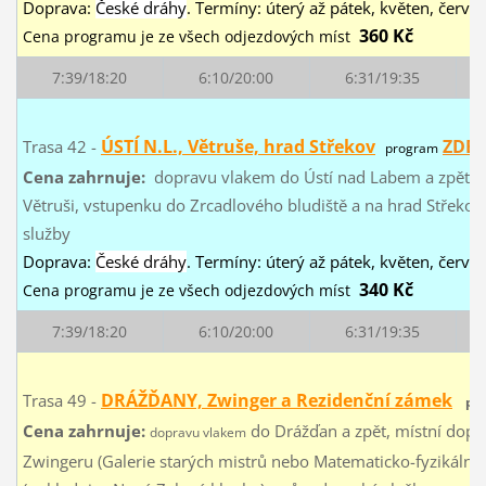
Doprava:
České dráhy
. Termíny: úterý až pátek, květen, červen,
360 Kč
Cena programu je ze všech odjezdových míst
7:39/18:20
6:10/20:00
6:31/19:35
ÚSTÍ N.L., Větruše, hrad Střekov
ZDE
Trasa 42 -
program
Cena zahrnuje:
dopravu vlakem do Ústí nad Labem a zpět, j
Větruši, vstupenku do Zrcadlového bludiště a na hrad Střeko
služby
Doprava:
České dráhy
. Termíny: úterý až pátek, květen, červen,
340 Kč
Cena programu je ze všech odjezdových míst
7:39/18:20
6:10/20:00
6:31/19:35
DRÁŽĎANY, Zwinger a Rezidenční zámek
Trasa 49 -
pro
Cena zahrnuje:
do Drážďan a zpět, místní dopr
dopravu vlakem
Zwingeru (Galerie starých mistrů nebo Matematicko-fyzikální