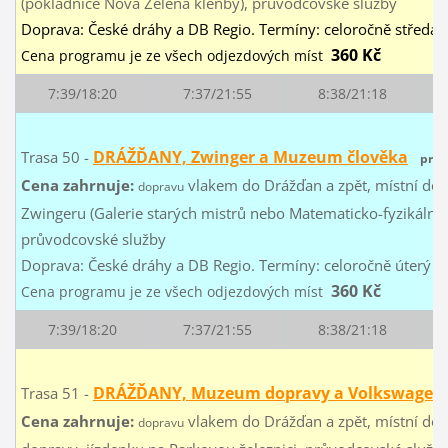
(pokladnice Nová Zelená klenby), průvodcovské služby
Doprava: České dráhy a DB Regio. Termíny: celoročně středa 
360 Kč
Cena programu je ze všech odjezdových míst
7:39/18:20
7:37/21:55
8:38/21:18
DRÁŽĎANY, Zwinger a Muzeum člověka
Trasa 50 -
pro
Cena zahrnuje:
vlakem do Drážďan a zpět, místní do
dopravu
Zwingeru (Galerie starých mistrů nebo Matematicko-fyzikální 
průvodcovské služby
Doprava: České dráhy a DB Regio. Termíny: celoročně úterý a
360 Kč
Cena programu je ze všech odjezdových míst
7:39/18:20
7:37/21:55
8:38/21:18
DRÁŽĎANY, Muzeum dopravy a Volkswagen
Trasa 51 -
Cena zahrnuje:
vlakem do Drážďan a zpět, místní do
dopravu