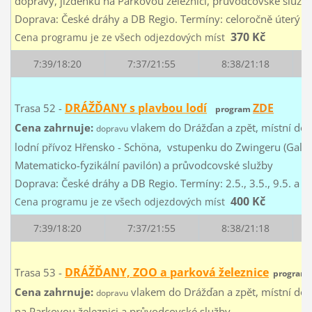
dopravy, jízdenku na Parkovou železnici, průvodcovské služb
Doprava: České dráhy a DB Regio. Termíny: celoročně úterý a
370 Kč
Cena programu je ze všech odjezdových míst
7:39/18:20
7:37/21:55
8:38/21:18
DRÁŽĎANY s plavbou lodí
ZDE
Trasa 52 -
program
Cena zahrnuje:
vlakem do Drážďan a zpět, místní dopr
dopravu
lodní přívoz Hřensko - Schöna, vstupenku do Zwingeru (Galer
Matematicko-fyzikální pavilón) a průvodcovské služby
Doprava: České dráhy a DB Regio. Termíny: 2.5., 3.5., 9.5. a 
400 Kč
Cena programu je ze všech odjezdových míst
7:39/18:20
7:37/21:55
8:38/21:18
DRÁŽĎANY, ZOO a parková železnice
Trasa 53 -
program
Cena zahrnuje:
vlakem do Drážďan a zpět, místní do
dopravu
na Parkovou železnici a průvodcovské služby