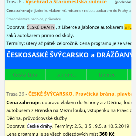
Vyšehrad a Staroměstská radnice
Trasa 6 -
(podrobný 
Cena zahrnuje
:
jízdenku vlakem
vč. místenek
nebo autokarem do Prahy a zp
Staroměstské radnice, průvodce
Doprava:
, z Liberce a Jablonce autokarem
ČESKÉ DRÁHY
STUD
žáků autokarem přímo od školy.
Termíny: úterý až pátek
celoročně.
Cena programu je ze všech
ČESKOSASKÉ ŠVÝCARSKO a DRÁŽĎANY 
Česká Lípa
Jablonec
Liberec
ČESKÉ ŠVÝCARSKO, Pravčická brána, plavba 
Trasa 36 -
Cena zahrnuje:
dopravu vlakem do Schöny a z Děčína, lodní 
autobusem z Hřenska na Mezní louku, vstupenku na Pravčickou
Děčína, průvodcovské služby
Doprava:
České dráhy
. Termíny: 2.5., 3.5., 9.5. a 10.5.2019
360 Kč
Cena programu je ze všech odjezdových míst