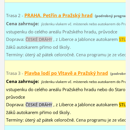
PRAHA, Petřín a Pražský hrad
Trasa 2 -
(podrobný program
Cena zahrnuje:
jízdenku vlakem
vč. místenek
nebo autokarem do Prahy
vstupenku do celého areálu Pražského hradu, průvodce
Doprava:
, z Liberce a Jablonce autokarem
ČESKÉ DRÁHY
STUD
žáků autokarem přímo od školy.
Termíny: úterý až pátek
celoročně.
Cena programu je ze všech
Plavba lodí po Vltavě a Pražský hrad
Trasa 3 -
(podrobný
Cena zahrnuje:
jízdenku vlakem
vč. místenek
nebo autokarem do Prahy
vstupenku do celého areálu Pražského hradu nebo do Staromě
průvodce
Doprava:
, z Liberce a Jablonce autokarem
ČESKÉ DRÁHY
STUD
žáků autokarem přímo od školy.
Termíny: úterý až pátek
celoročně.
Cena programu je ze všech