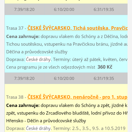
7:39/18:20
6:10/20:00
6:31/19:35
ČESKÉ ŠVÝCARSKO, Tichá soutěska, Pravčick
Trasa 37 -
Cena zahrnuje:
dopravu vlakem do Schöny a z Děčína, lodní 
Tichou soutěskou, vstupenku na Pravčickou bránu, jízdné au
Děčína a průvodcovské služby
Doprava:
České dráhy
. Termíny: úterý až pátek, květen, červen,
360 Kč
Cena programu je ze všech odjezdových míst
7:39/18:20
6:10/20:00
6:31/19:35
ČESKÉ ŠVÝCARSKO, nenáročně - pro 1. stupe
Trasa 38 -
Cena zahrnuje:
dopravu vlakem do Schöny a zpět, jízdné kab
zpět, vstupenku do Zrcadlového bludiště, lodní přívoz do Hřen
Hřensko - Děčín a průvodcovské služby
Doprava:
České dráhy
. Termíny: 2.5., 3.5., 9.5. a 10.5.2019