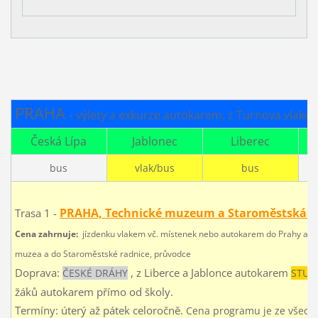
PRAHA
- výlety a exkurze autokarem, z Turnova vlake
Česká Lípa
Jablonec
Liberec
bus
vlak/bus
bus
PRAHA, Technické muzeum a Staroměstská r
Trasa 1 -
Cena zahrnuje:
jízdenku vlakem
vč. místenek
nebo autokarem do Prahy a zp
muzea a do Staroměstské radnice, průvodce
Doprava:
, z Liberce a Jablonce autokarem
ČESKÉ DRÁHY
STUD
žáků autokarem přímo od školy.
Termíny: úterý až pátek
celoročně.
Cena programu je ze všech