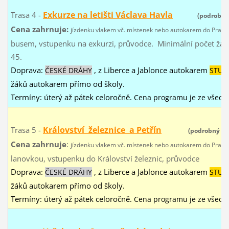
Exkurze na letišti Václava Havla
Trasa 4 -
(podrobn
Cena zahrnuje:
jízdenku vlakem
vč. místenek
nebo autokarem do Prahy 
busem, vstupenku na exkurzi, průvodce. Minimální počet žáků 
45.
Doprava:
, z Liberce a Jablonce autokarem
ČESKÉ DRÁHY
STUD
žáků autokarem přímo od školy.
Termíny: úterý až pátek
celoročně.
Cena programu je ze všech
Království železnice a Petřín
Trasa 5 -
(podrobný p
Cena zahrnuje
:
jízdenku vlakem
vč. místenek
nebo autokarem do Prahy 
lanovkou, vstupenku do Království železnic, průvodce
Doprava:
, z Liberce a Jablonce autokarem
ČESKÉ DRÁHY
STUD
žáků autokarem přímo od školy.
Termíny: úterý až pátek
celoročně.
Cena programu je ze všech