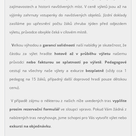
zajímavostech a historii navštívených míst. V ceně výletů jsou až na
výjimky zahrnuty vstupenky do navštívených objektů. Jízdní doklady
zasíláme po upřesnění počtu žáků zhruba týden před odjezdem
výletu, průvodce obvykle čeká v cílovém místě.
V
elkou výhodou a
garancí solidnosti
naší nabídky je skutečnost, že
částku za výlet hradíte
hotově až v průběhu výletu
našemu
průvodci
nebo fakturou se splatností po výletě
.
Pedagogové
cestují na všechny naše výlety a exkurze
bezplatně
(vždy cca 1
pedagog na 15 žáků, případný další doprovod hradí pouze dětskou
cenu).
V případě zájmu o některou z našich níže uvedených tras
vyplňte
prosím rezervační formulář
ve sloupci vpravo. Pokud Vám žádná z
nabízených tras nevyhovuje, jsme schopni pro Vás vytvořit výlet nebo
exkurzi na objednávku
.