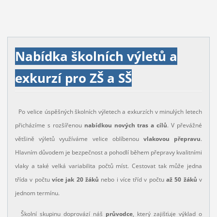
Nabídka školních výletů a
exkurzí pro ZŠ a SŠ
Po velice úspěšných školních výletech a exkurzích v minulých letech
přicházíme s rozšířenou
nabídkou nových tras a cílů
. V převážné
většině výletů využíváme velice oblíbenou
vlakovou přepravu
.
Hlavním důvodem je bezpečnost a pohodlí během přepravy kvalitními
vlaky a také velká variabilita počtů míst. Cestovat tak může jedna
třída v počtu
více jak 20 žáků
nebo i více tříd v počtu
až 50 žáků
v
jednom termínu.
Školní skupinu doprovází náš
průvodce
, který zajišťuje výklad o