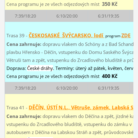
350 Kč
Cena programu je ze všech odjezdových míst
7:39/18:20
6:10/20:00
6:31/19:35
ČESKOSASKÉ ŠVÝCARSKO, lodí
ZDE
Trasa 39 -
program
Cena zahrnuje:
dopravu vlakem do Schöny a z Bad Schandau, 
plavbu Hřensko - Děčín, vstupenku do Domu Saského Švýcars
Větruši tam a zpět, vstupenku do Zrcadlového bludiště a prů
Doprava:
České dráhy
. Termíny: úterý až pátek, květen, červen,
400 Kč
Cena programu je ze všech odjezdových míst
7:39/18:20
6:10/20:00
6:31/19:35
DĚČÍN, ÚSTÍ N.L., Větruše, zámek, Labská St
Trasa 41 -
Cena zahrnuje:
dopravu vlakem do Děčína a zpět, jízdné kab
vstupenku do Zrcadlového bludiště, vstupenku do zámku v Dě
autobusem z Děčína na Labskou Stráň a zpět, průvodcovské s