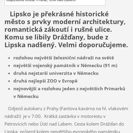
Lipsko je překrásné historické
město s prvky moderní architektury,
romantická zákoutí i rušné ulice.
Komu se libily Drážďany, bude z
Lipska nadšený. Velmi doporučujeme.
rozlohou největší železniční nádraží na světě
největší vojenský památník v Německu (91 m)
druhá nejstarší univerzita v Německu
druhá nejlepší ZOO v Evropě
nejnovější a rozlohou jeden z největších Primarků
v Německu
Odjezd autokaru z Prahy (Fantova kavárna na hl. vlakovém
nádraží) je v 7:00. Krátká zastávka v motorestu v
Petrovicích nebo Ústí nad Labem. Cesta kolem Drážďan do
Lipska, průjezd kolem největšího evropského památníku