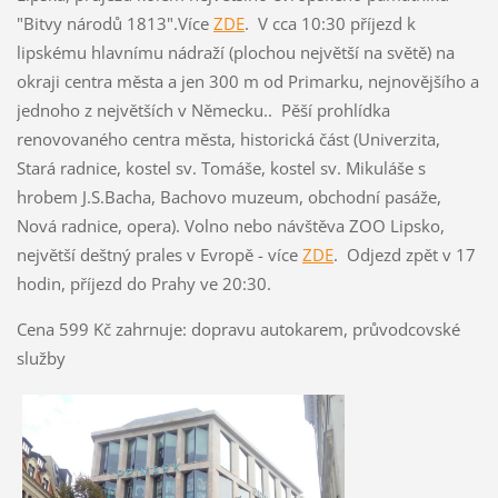
"Bitvy národů 1813".Více
ZDE
. V cca 10:30 příjezd k
lipskému hlavnímu nádraží (plochou největší na světě) na
okraji centra města a jen 300 m od Primarku, nejnovějšího a
jednoho z největších v Německu.. Pěší prohlídka
renovovaného centra města, historická část (Univerzita,
Stará radnice, kostel sv. Tomáše, kostel sv. Mikuláše s
hrobem J.S.Bacha, Bachovo muzeum, obchodní pasáže,
Nová radnice, opera). Volno nebo návštěva ZOO Lipsko,
největší deštný prales v Evropě - více
ZDE
. Odjezd zpět v 17
hodin, příjezd do Prahy ve 20:30.
Cena 599 Kč zahrnuje: dopravu autokarem, průvodcovské
služby