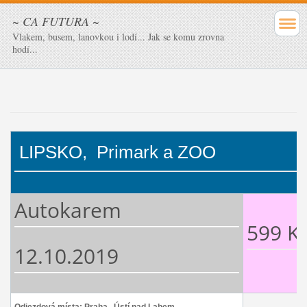
~ CA FUTURA ~
Vlakem, busem, lanovkou i lodí... Jak se komu zrovna
hodí...
LIPSKO, Primark a ZOO
Autokarem
599 K
12.10.2019
Odjezdová místa: Praha, Ústí nad Labem