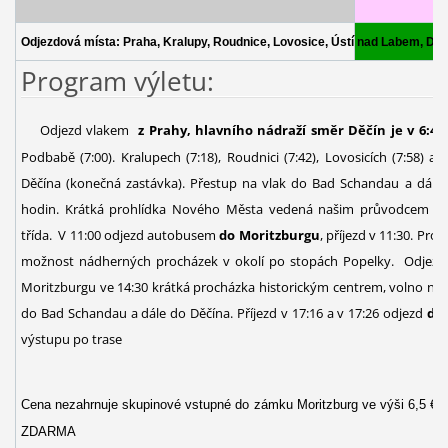
Odjezdová místa: Praha, Kralupy, Roudnice, Lovosice, Ústí nad Labem, Děč
Program výletu:
Odjezd vlakem
z Prahy, hlavního nádraží směr Děčín je v 6:47
Podbabě (7:00). Kralupech (7:18), Roudnici (7:42), Lovosicích (7:58) a
Děčína (konečná zastávka). Přestup na vlak do Bad Schandau a dále
hodin. Krátká prohlídka Nového Města vedená našim průvodcem – Alb
třída. V 11:00 odjezd autobusem
do Moritzburgu
, příjezd v 11:30. Proh
možnost nádherných procházek v okolí po stopách Popelky. Odjezd z
Moritzburgu ve 14:30 krátká procházka historickým centrem, volno na 
do Bad Schandau a dále do Děčína. Příjezd v 17:16 a v 17:26 odjezd
do 
výstupu po trase
Cena nezahrnuje skupinové vstupné do zámku Moritzburg ve výši 6,5 €, d
ZDARMA