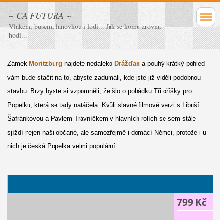
~ CA FUTURA ~
Vlakem, busem, lanovkou i lodí... Jak se komu zrovna
hodí...
Zámek
Moritzburg
najdete nedaleko
Drážďan
a pouhý krátký pohled
vám bude stačit na to, abyste zadumali, kde jste již viděli podobnou
stavbu. Brzy byste si vzpomněli, že šlo o pohádku Tři oříšky pro
Popelku, která se tady natáčela. Kvůli slavné filmové verzi s Libuší
Šafránkovou a Pavlem Trávníčkem v hlavních rolích se sem stále
sjíždí nejen naši občané, ale samozřejmě i domácí Němci, protože i u
nich je česká Popelka velmi populární.
799 Kč