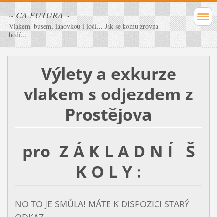
~ CA FUTURA ~
Vlakem, busem, lanovkou i lodí... Jak se komu zrovna
hodí...
Výlety a exkurze
vlakem
s odjezdem z
Prostějova
pro Z Á K L A D N Í Š
K O L Y :
NO TO JE SMŮLA! MÁTE K DISPOZICI STARÝ