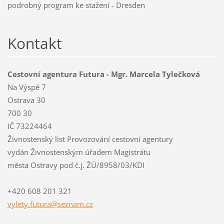
podrobný program ke stažení - Dresden
Kontakt
Cestovní agentura Futura - Mgr. Marcela Tylečková
Na Výspě 7
Ostrava 30
700 30
IČ 73224464
Živnostenský list Provozování cestovní agentury
vydán Živnostenským úřadem Magistrátu
města Ostravy pod č.j. ŽÚ/8958/03/KDI
+420 608 201 321
vylety.f
utura@se
znam.cz