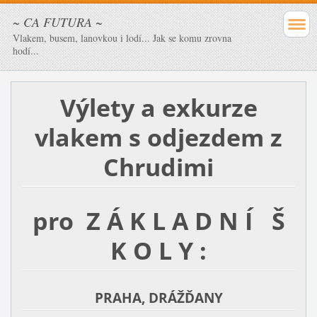
~ CA FUTURA ~
Vlakem, busem, lanovkou i lodí... Jak se komu zrovna
hodí...
Výlety a exkurze
vlakem
s odjezdem z
Chrudimi
pro Z Á K L A D N Í Š
K O L Y :
PRAHA, DRÁŽĎANY