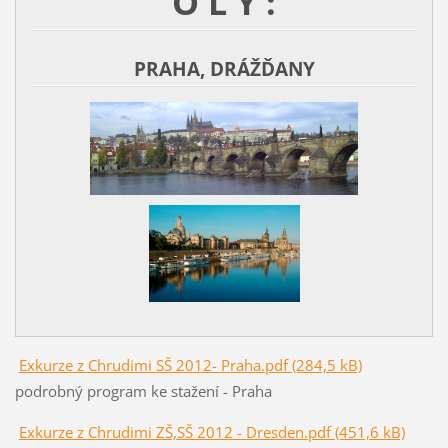
O L Y :
PRAHA, DRÁŽĎANY
Exkurze z Chrudimi SŠ 2012- Praha.pdf (284,5 kB)
podrobný program ke stažení - Praha
Exkurze z Chrudimi ZŠ,SŠ 2012 - Dresden.pdf (451,6 kB)