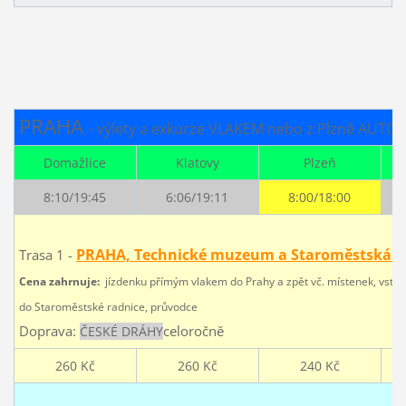
PRAHA
- výlety a exkurze VLAKEM nebo z Plzně AUTO
Domažlice
Klatovy
Plzeň
8:10/19:45
6:06/19:11
8:00/18:00
PRAHA, Technické muzeum a Staroměstská r
Trasa 1 -
Cena zahrnuje:
jízdenku přímým vlakem do Prahy a zpět vč. místenek, vst
do Staroměstské radnice, průvodce
Doprava:
celoročně
ČESKÉ DRÁHY
260 Kč
260 Kč
240 Kč