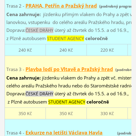
PRAHA, Petřín a Pražský hrad
Trasa 2 -
(podrobný program
Cena zahrnuje:
jízdenku přímým vlakem do Prahy a zpět vč. 
lanovkou, vstupenku do celého areálu Pražského hradu, prů
Doprava:
úterý až čtvrtek do 15.5. a od 16.9.,
ČESKÉ DRÁHY
z Plzně autobusem
celoročně
STUDENT AGENCY
240 Kč
240 Kč
220 Kč
Plavba lodí po Vltavě a Pražský hrad
Trasa 3 -
(podrobný
Cena zahrnuje:
jízdenku vlakem do Prahy a zpět vč. místenek
celého areálu Pražského hradu nebo do Staroměstské radnice
Doprava:
úterý až čtvrtek do 15.5. a od 16.9.,
ČESKÉ DRÁHY
z Plzně autobusem
celoročně
STUDENT AGENCY
350 Kč
350 Kč
330 Kč
Exkurze na letišti Václava Havla
Trasa 4 -
(podrobn