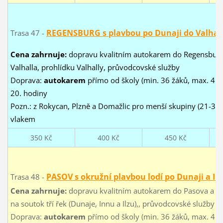
REGENSBURG s plavbou po Dunaji do Valhal
Trasa 47 -
Cena zahrnuje:
dopravu kvalitním autokarem do Regensburgu 
Valhalla, prohlídku Valhally, průvodcovské služby
Doprava:
autokarem
přímo od školy (min. 36 žáků, max. 45 ž
20. hodiny
Pozn.: z Rokycan, Plzně a Domažlic pro menší skupiny (21-35
vlakem
350 Kč
400 Kč
450 Kč
PASOV s okružní plavbou lodí po Dunaji a I
Trasa 48 -
Cena zahrnuje:
dopravu kvalitním autokarem do Pasova a zpět
na soutok tří řek (Dunaje, Innu a Ilzu),, průvodcovské služby
Doprava:
autokarem
přímo od školy (min. 36 žáků, max. 45 ž