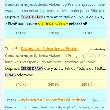
Cena zahrnuje:
jízdenku vlakem do Prahy a zpět vč. místene
vstupenku na exkurzi, průvodce. Minimální počet žáků je u té
Doprava:
úterý až čtvrtek do 15.5. a od 16.9.,
ČESKÉ DRÁHY
z Plzně autobusem
celoročně
STUDENT AGENCY
370 Kč
370 Kč
350 Kč
Království železnice a Petřín
Trasa 5 -
(podrobný p
Cena zahrnuje
: jízdenku vlakem do Prahy a zpět vč. místene
lanovkou, vstupenku do Království železnic, průvodce
Doprava:
úterý až čtvrtek do 15.5. a od 16.9.,z 
ČESKÉ DRÁHY
celoročně
DRÁHY
340 Kč
340 Kč
320 Kč
Vyšehrad a Staroměstská radnice
Trasa 6 -
(podrobný 
Cena zahrnuje
: jízdenku vlakem do Prahy a zpět vč. místenek, jízdné metre