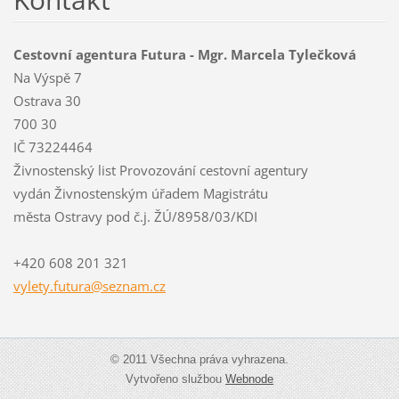
Cestovní agentura Futura - Mgr. Marcela Tylečková
Na Výspě 7
Ostrava 30
700 30
IČ 73224464
Živnostenský list Provozování cestovní agentury
vydán Živnostenským úřadem Magistrátu
města Ostravy pod č.j. ŽÚ/8958/03/KDI
+420 608 201 321
vylety.f
utura@se
znam.cz
© 2011 Všechna práva vyhrazena.
Vytvořeno službou
Webnode