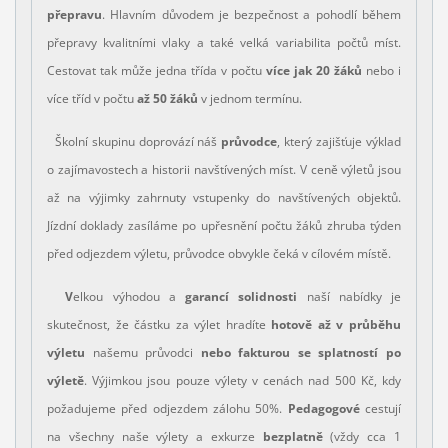
přepravu
. Hlavním důvodem je bezpečnost a pohodlí během
přepravy kvalitními vlaky a také velká variabilita počtů míst.
Cestovat tak může jedna třída v počtu
více jak 20 žáků
nebo i
více tříd v počtu
až 50 žáků
v jednom termínu.
Školní skupinu doprovází náš
průvodce
, který zajišťuje výklad
o zajímavostech a historii navštívených míst. V ceně výletů jsou
až na výjimky zahrnuty vstupenky do navštívených objektů.
Jízdní doklady zasíláme po upřesnění počtu žáků zhruba týden
před odjezdem výletu, průvodce obvykle čeká v cílovém místě.
V
elkou výhodou a
garancí solidnosti
naší nabídky je
skutečnost, že částku za výlet hradíte
hotově až v průběhu
výletu
našemu průvodci
nebo fakturou se splatností po
výletě
. Výjimkou jsou pouze výlety v cenách nad 500 Kč, kdy
požadujeme před odjezdem zálohu 50%.
Pedagogové
cestují
na všechny naše výlety a exkurze
bezplatně
(vždy cca 1