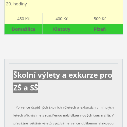
20. hodiny
450 Kč
400 Kč
500 Kč
Domažlice
Klatovy
Plzeň
Školní výlety a exkurze pro
ZŠ a SŠ
Po velice úspěšných školních výletech a exkurzích v minulých
letech přicházíme s rozšířenou
nabídkou nových tras a cílů
. V
převážné většině výletů využíváme velice oblíbenou
vlakovou