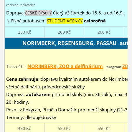
radnice, průvodce
Doprava:
úterý až čtvrtek do 15.5. a od 16.9.,
ČESKÉ DRÁHY
z Plzně autobusem
celoročně
STUDENT AGENCY
280 Kč
280 Kč
260 Kč
NORIMBERK, REGENSBURG, PASSAU auto
NORIMBERK, ZOO a delfinárium
ZDE
Trasa 46 -
program
Cena zahrnuje
: dopravu kvalitním autokarem do Norimberk
včetně delfinária, průvodcovské služby
Doprava:
autokarem
přímo od školy (min. 36 žáků, max. 45 ž
20. hodiny.
Pozn.: z Rokycan, Plzně a Domažlic pro menší skupiny (21-35
Termíny: dle objednávky
490 Kč
550 Kč
550 Kč