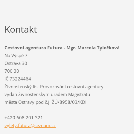
Kontakt
Cestovní agentura Futura - Mgr. Marcela Tylečková
Na Výspě 7
Ostrava 30
700 30
IČ 73224464
Živnostenský list Provozování cestovní agentury
vydán Živnostenským úřadem Magistrátu
města Ostravy pod č.j. ŽÚ/8958/03/KDI
+420 608 201 321
vylety.f
utura@se
znam.cz