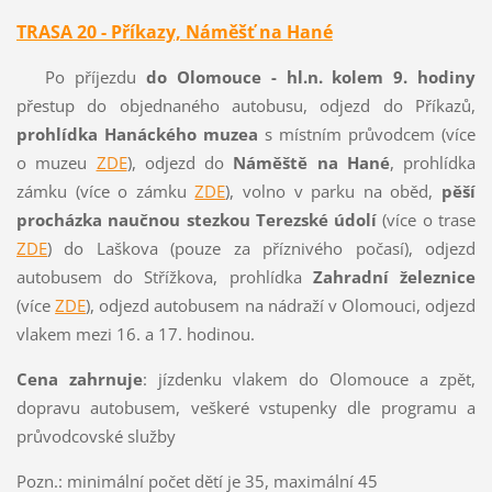
TRASA 20
- Příkazy, Náměšť na Hané
Po příjezdu
do Olomouce - hl.n. kolem 9. hodiny
přestup do objednaného autobusu, odjezd do Příkazů,
prohlídka Hanáckého muzea
s místním průvodcem (více
o muzeu
ZDE
), odjezd do
Náměště na Hané
, prohlídka
zámku (více o zámku
ZDE
), volno v parku na oběd,
pěší
procházka naučnou stezkou Terezské údolí
(více o trase
ZDE
) do Laškova (pouze za příznivého počasí), odjezd
autobusem do Střížkova, prohlídka
Zahradní železnice
(více
ZDE
), odjezd autobusem na nádraží v Olomouci, odjezd
vlakem mezi 16. a 17. hodinou.
Cena zahrnuje
: jízdenku vlakem do Olomouce a zpět,
dopravu autobusem, veškeré vstupenky dle programu a
průvodcovské služby
Pozn.: minimální počet dětí je 35, maximální 45