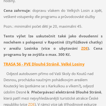
hodiny.
Cena zahrnuje
: dopravu vlakem do Velkých Losin a zpět,
veškeré vstupenky dle programu a průvodcovské služby
Pozn.: minimální počet dětí je 20, maximální 45.
Tento výlet lze uskutečnit také jako dvoudenní s
noclehem s polopenzí v Rapotíně (čtyřlůžkové chatky)
v areálu Losinka (více o ubytování
ZDE
). Cena
programu by se zvýšila o max. 300 Kč.
TRASA 56 - PVE Dlouhé Stráně, Velké Losiny
Odjezd autobusem přímo od Vaší školy do Koutů nad
Desnou
,
procházka naučným pohádkovým areálem
Koutecký les (potkáme se s Karkulkou a vlkem?)
,
odjezd
údolím
Desné
k Přečerpávací elektrárně Dlouhé Stráně
,
která patří mezi nejvyhledávanější turistické atrakce České
republiky (více
ZDE
). V rámci více jak tříhodinové exkurze