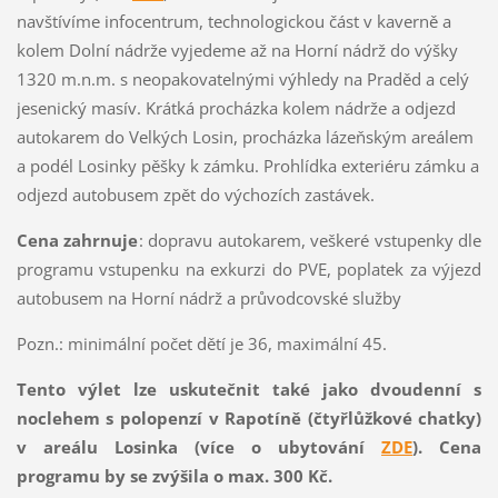
navštívíme infocentrum, technologickou část v kaverně a
kolem Dolní nádrže vyjedeme až na Horní nádrž do výšky
1320 m.n.m. s neopakovatelnými výhledy na Praděd a celý
jesenický masív. Krátká procházka kolem nádrže a odjezd
autokarem do Velkých Losin, procházka lázeňským areálem
a podél Losinky pěšky k zámku. Prohlídka exteriéru zámku a
odjezd autobusem zpět do výchozích zastávek.
Cena zahrnuje
: dopravu autokarem, veškeré vstupenky dle
programu vstupenku na exkurzi do PVE, poplatek za výjezd
autobusem na Horní nádrž a průvodcovské služby
Pozn.: minimální počet dětí je 36, maximální 45.
Tento výlet lze uskutečnit také jako dvoudenní s
noclehem s polopenzí v Rapotíně (čtyřlůžkové chatky)
v areálu Losinka (více o ubytování
ZDE
). Cena
programu by se zvýšila o max. 300 Kč.