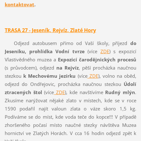
kontaktovat
.
TRASA 27 - Jeseník, Rejvíz,
Zlaté Hory
Odjezd autobusem přímo od Vaší školy, příjezd
do
Jeseníku, prohlídka Vodní tvrze
(více
ZDE
) s expozicí
Vlastivědného muzea a
Expozicí čarodějnických procesů
(s průvodcem), odjezd
na Rejvíz
, pěší procházka naučnou
stezkou
k Mechovému jezírku
(více
ZDE
), volno na oběd,
odjezd do Ondřejovic, procházka naučnou stezkou
Údolí
ztracených štol
(více
ZDE
), kde navštívíme
Rudný mlýn
.
Zkusíme narýžovat nějaké zlato v místech, kde se v roce
1590 podařil najít valoun zlata o váze skoro 1,5 kg.
Podíváme se do míst, kde voda teče do kopce!!! V případě
zhoršeného počasí místo naučné stezky návštěva Muzea
hornictví ve Zlatých Horách. V cca 16 hodin odjezd zpět k