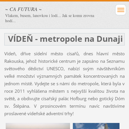
~ CA FUTURA ~
Vlakem, busem, lanovkou i lodí... Jak se komu zrovna
hodí...
VÍDEŇ - metropole na Dunaji
Vídeň, dříve sídelní město císařů, dnes hlavní město
Rakouska, jehož historické centrum je zapsáno na Seznamu
světového dědictví UNESCO, nabízí svým návštěvníkům
velké množství významných památek koncentrovaných na
jednom místě. Vydejte se s námi do metropole, která byla v
roce 2011 vyhlášena městem s nejvyšší kvalitou života na
světě, a obdivujte císařský palác Hofburg nebo gotický Dóm
sv. Štěpána. V prosincovém termínu navíc navštívíme
proslavené vídeňské adventní trhy!