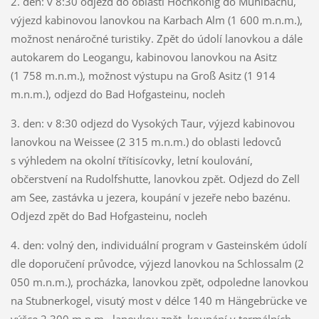
2. den: v 8:30 odjezd do oblasti Hochkonig do Mühlbachu,
výjezd kabinovou lanovkou na Karbach Alm (1 600 m.n.m.),
možnost nenáročné turistiky. Zpět do údolí lanovkou a dále
autokarem do Leogangu, kabinovou lanovkou na Asitz
(1 758 m.n.m.), možnost výstupu na Groß Asitz (1 914
m.n.m.), odjezd do Bad Hofgasteinu, nocleh
3. den: v 8:30 odjezd do Vysokých Taur, výjezd kabinovou
lanovkou na Weissee (2 315 m.n.m.) do oblasti ledovců
s výhledem na okolní třítisícovky, letní koulování,
občerstvení na Rudolfshutte, lanovkou zpět. Odjezd do Zell
am See, zastávka u jezera, koupání v jezeře nebo bazénu.
Odjezd zpět do Bad Hofgasteinu, nocleh
4. den: volný den, individuální program v Gasteinském údolí
dle doporučení průvodce, výjezd lanovkou na Schlossalm (2
050 m.n.m.), procházka, lanovkou zpět, odpoledne lanovkou
na Stubnerkogel, visutý most v délce 140 m Hängebrücke ve
výšce 2 300 m.n.m., lanovkou zpět, koupání v termálních