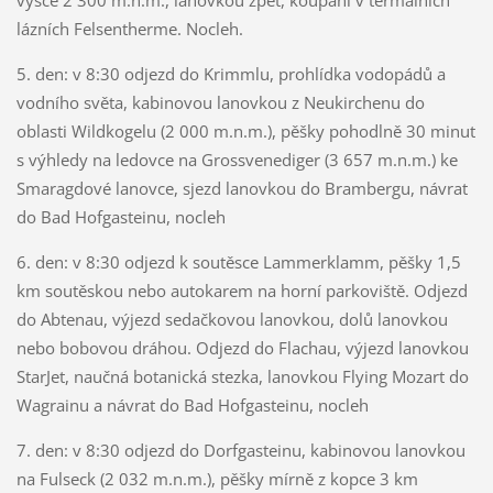
lázních Felsentherme. Nocleh.
5. den: v 8:30 odjezd do Krimmlu, prohlídka vodopádů a
vodního světa, kabinovou lanovkou z Neukirchenu do
oblasti Wildkogelu (2 000 m.n.m.), pěšky pohodlně 30 minut
s výhledy na ledovce na Grossvenediger (3 657 m.n.m.) ke
Smaragdové lanovce, sjezd lanovkou do Brambergu, návrat
do Bad Hofgasteinu, nocleh
6. den: v 8:30 odjezd k soutěsce Lammerklamm, pěšky 1,5
km soutěskou nebo autokarem na horní parkoviště. Odjezd
do Abtenau, výjezd sedačkovou lanovkou, dolů lanovkou
nebo bobovou dráhou. Odjezd do Flachau, výjezd lanovkou
StarJet, naučná botanická stezka, lanovkou Flying Mozart do
Wagrainu a návrat do Bad Hofgasteinu, nocleh
7. den: v 8:30 odjezd do Dorfgasteinu, kabinovou lanovkou
na Fulseck (2 032 m.n.m.), pěšky mírně z kopce 3 km