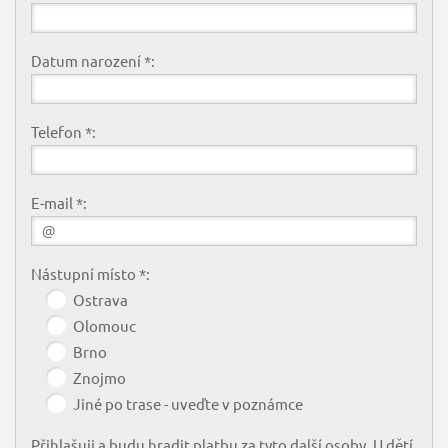
Datum narození *:
Telefon *:
E-mail *:
Nástupní místo *:
Ostrava
Olomouc
Brno
Znojmo
Jiné po trase - uveďte v poznámce
Přihlašuji a budu hradit platbu za tyto další osoby. U dětí