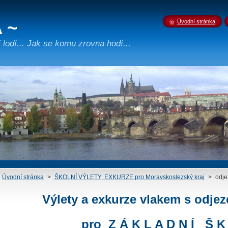
 ~
Úvodní stránka
lodí... Jak se komu zrovna hodí...
Úvodní stránka
>
ŠKOLNÍ VÝLETY, EXKURZE pro Moravskoslezský kraj
>
odje
Výlety a exkurze
vlakem
s odjez
pro Z Á K L A D N Í Š K 