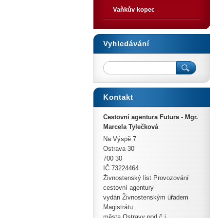
Vaňkův kopec
Vyhledávání
Kontakt
Cestovní agentura Futura - Mgr.
Marcela Tylečková
Na Výspě 7
Ostrava 30
700 30
IČ 73224464
Živnostenský list Provozování
cestovní agentury
vydán Živnostenským úřadem
Magistrátu
města Ostravy pod č.j.