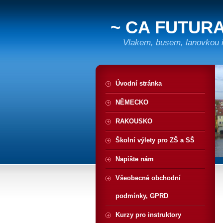
~ CA FUTURA
Vlakem, busem, lanovkou i 
Úvodní stránka
NĚMECKO
RAKOUSKO
Školní výlety pro ZŠ a SŠ
Napište nám
Všeobecné obchodní
podmínky, GPRD
Kurzy pro instruktory