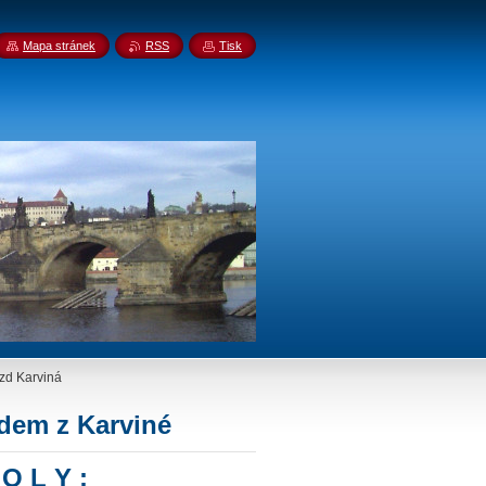
Mapa stránek
RSS
Tisk
zd Karviná
dem z Karviné
O L Y :