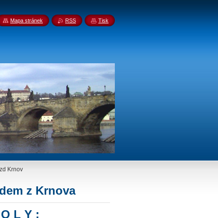
Mapa stránek
RSS
Tisk
zd Krnov
dem z Krnova
O L Y :