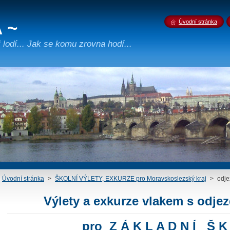
 ~
Úvodní stránka
lodí... Jak se komu zrovna hodí...
Úvodní stránka
>
ŠKOLNÍ VÝLETY, EXKURZE pro Moravskoslezský kraj
>
odje
Výlety a exkurze
vlakem
s odjez
pro Z Á K L A D N Í Š K 