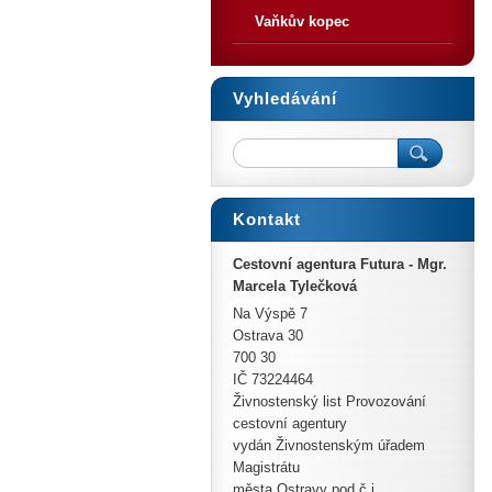
Vaňkův kopec
Vyhledávání
Kontakt
Cestovní agentura Futura - Mgr.
Ex
Marcela Tylečková
Dopr
Na Výspě 7
Ostrava 30
700 30
IČ 73224464
Živnostenský list Provozování
cestovní agentury
vydán Živnostenským úřadem
Magistrátu
města Ostravy pod č.j.