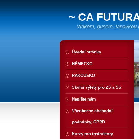
~ CA FUTURA
Vlakem, busem, lanovkou i 
Úvodní stránka
NĚMECKO
RAKOUSKO
Školní výlety pro ZŠ a SŠ
Napište nám
Všeobecné obchodní
podmínky, GPRD
Kurzy pro instruktory