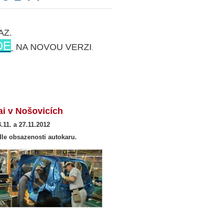
AZ.
DE
NA NOVOU VERZI
.
 v Nošovicích
, 13.11. a 27.11.2012
le obsazenosti autokaru.