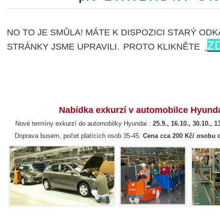
NO TO JE SMŮLA! MÁTE K DISPOZICI STARÝ ODK
Z
STRÁNKY JSME UPRAVILI.
PROTO KLIKNĚTE
Nabídka exkurzí v automobilce Hyundai
kur
Nové termíny exkurzí do automobilky Hyundai :
25.9., 16.10., 30.10.
 Doprava busem, počet platících osob 35-45.
Cena cca 200 Kč/ osobu d