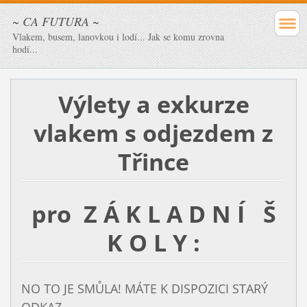
~ CA FUTURA ~
Vlakem, busem, lanovkou i lodí... Jak se komu zrovna
hodí...
Výlety a exkurze
vlakem
s odjezdem z
Třince
pro Z Á K L A D N Í Š
K O L Y :
NO TO JE SMŮLA! MÁTE K DISPOZICI STARÝ