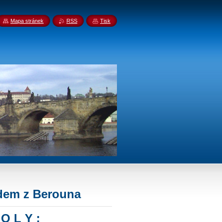
Mapa stránek
RSS
Tisk
dem z Berouna
O L Y :