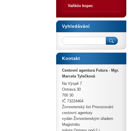
Vaňkův kopec
Vyhledávání
Kontakt
Cestovní agentura Futura - Mgr.
Marcela Tylečková
Na Výspě 7
Ostrava 30
700 30
IČ 73224464
Živnostenský list Provozování
cestovní agentury
vydán Živnostenským úřadem
Magistrátu
města Ostravy pod č.j.