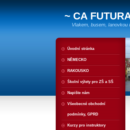
~ CA FUTURA
Vlakem, busem, lanovkou i 
Úvodní stránka
NĚMECKO
RAKOUSKO
Školní výlety pro ZŠ a SŠ
Napište nám
Všeobecné obchodní
podmínky, GPRD
Kurzy pro instruktory