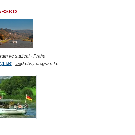
ARSKO
ram ke stažení - Praha
,1 kB)
po
drobný program ke