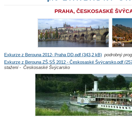
PRAHA, ČESKOSASKÉ ŠVÝC
Exkurze z Berouna 2012- Praha DD.pdf (343,2 kB)
podrobný prog
Exkurze z Berouna ZŠ,SŠ 2012 - Českosaské Švýcarsko.pdf (257
stažení - Českosaské Švýcarsko