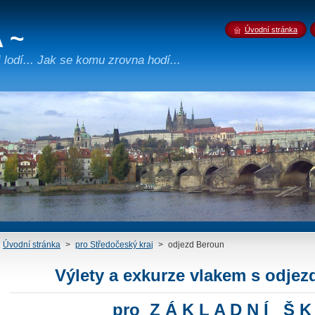
 ~
Úvodní stránka
lodí... Jak se komu zrovna hodí...
Úvodní stránka
>
pro Středočeský kraj
>
odjezd Beroun
Výlety a exkurze
vlakem
s odjez
pro Z Á K L A D N Í Š K 