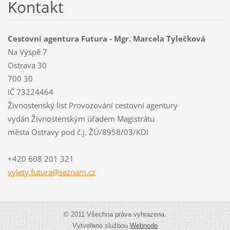
Kontakt
Cestovní agentura Futura - Mgr. Marcela Tylečková
Na Výspě 7
Ostrava 30
700 30
IČ 73224464
Živnostenský list Provozování cestovní agentury
vydán Živnostenským úřadem Magistrátu
města Ostravy pod č.j. ŽÚ/8958/03/KDI
+420 608 201 321
vylety.f
utura@se
znam.cz
© 2011 Všechna práva vyhrazena.
Vytvořeno službou
Webnode