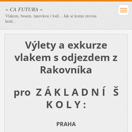
~ CA FUTURA ~
Vlakem, busem, lanovkou i lodí... Jak se komu zrovna
hodí...
Výlety a exkurze
vlakem
s odjezdem z
Rakovníka
pro Z Á K L A D N Í Š
K O L Y :
PRAHA