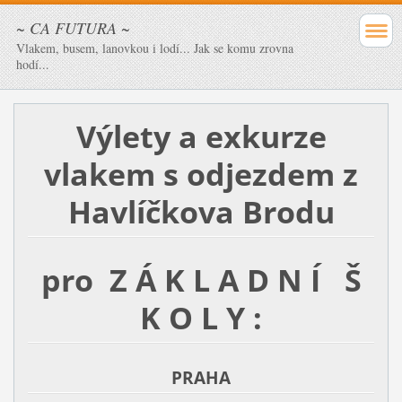
~ CA FUTURA ~
Vlakem, busem, lanovkou i lodí... Jak se komu zrovna
hodí...
Výlety a exkurze
vlakem s odjezdem z
Havlíčkova Brodu
pro Z Á K L A D N Í Š
K O L Y :
PRAHA