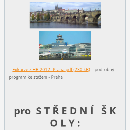
Exkurze z HB 2012- Praha.pdf (230 kB)
podrobný
program ke stažení - Praha
pro S T Ř E D N Í Š K
O L Y :