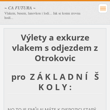
~ CA FUTURA ~
Vlakem, busem, lanovkou i lodí... Jak se komu zrovna
hodí...
Výlety a exkurze
vlakem s odjezdem z
Otrokovic
pro Z Á K L A D N Í Š
K O L Y :
NO TO JE SMŮLA! MÁTE K DISPOZICI STARÝ