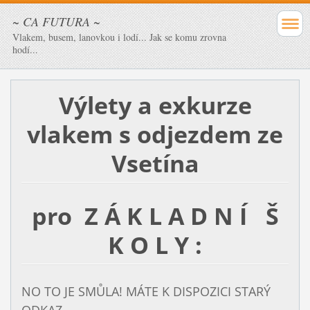
~ CA FUTURA ~
Vlakem, busem, lanovkou i lodí... Jak se komu zrovna
hodí...
Výlety a exkurze
vlakem s odjezdem ze
Vsetína
pro Z Á K L A D N Í Š
K O L Y :
NO TO JE SMŮLA! MÁTE K DISPOZICI STARÝ