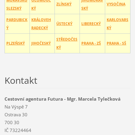
MORAVSKO
OLOMOUC
JIHOMORAV
ZLÍNSKÝ
VYSOČINA
SLEZSKÝ
KÝ
SKÝ
PARDUBICK
KRÁLOVEH
KARLOVARS
ÚSTECKÝ
LIBERECKÝ
Ý
RADECKÝ
KÝ
STŘEDOČES
PLZEŇSKÝ
JIHOČESKÝ
PRAHA - ZŠ
PRAHA - SŠ
KÝ
Kontakt
Cestovní agentura Futura - Mgr. Marcela Tylečková
Na Výspě 7
Ostrava 30
700 30
IČ 73224464