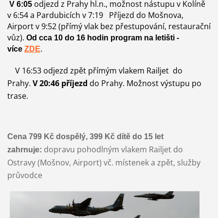
odjezd z Prahy hl.n., možnost nástupu v Kolíně
V 6:05
v 6:54 a Pardubicích v 7:19 Příjezd do Mošnova,
Airport v 9:52 (přímý vlak bez přestupování, restaurační
vůz).
Od cca 10 do 16 hodin program na letišti -
.
více
ZDE
V 16:53 odjezd zpět přímým vlakem Railjet do
Prahy.
V 20:46 příjezd
do Prahy. Možnost výstupu po
trase.
Cena 799 Kč dospělý, 399 Kč dítě do 15 let
dopravu pohodlným vlakem Railjet do
zahrnuje:
Ostravy (Mošnov, Airport) vč. místenek a zpět, služby
průvodce