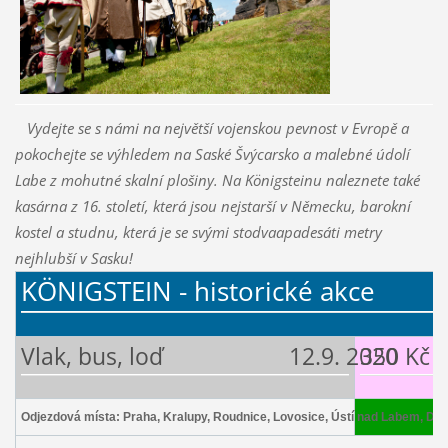
Vydejte se s námi na největší vojenskou pevnost v Evropě a
pokochejte se výhledem na Saské Švýcarsko a malebné údolí
Labe z mohutné skalní plošiny. Na Königsteinu naleznete také
kasárna z 16. století, která jsou nejstarší v Německu, barokní
kostel a studnu, která je se svými stodvaapadesáti metry
nejhlubší v Sasku!
KÖNIGSTEIN - historické akce
Vlak, bus, loď 12.9. 2020
350 Kč
Odjezdová místa: Praha, Kralupy, Roudnice, Lovosice, Ústí nad Labem, Děč