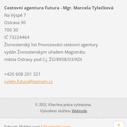
Cestovní agentura Futura - Mgr. Marcela Tylečková
Na Výspě 7
Ostrava 30
700 30
IČ 73224464
Živnostenský list Provozování cestovní agentury
vydán Živnostenským úřadem Magistrátu
města Ostravy pod č.j. ŽÚ/8958/03/KDI
+420 608 201 321
vylety.f
utura@se
znam.cz
© 2011 Všechna práva vyhrazena.
Vytvořeno službou
Webnode
Zobrazit:
Mobilní verzi
|
Standardní verzi