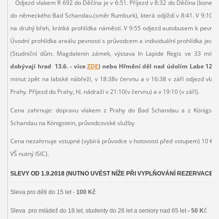
Odjezd vlakem R 692 do Děčína je v 6:51. Příjezd v 8:32 do Děčína (koneč
do německého Bad Schandau.(směr Rumburk), která odjíždí v 8:41. V 9:10
na druhý břeh, krátká prohlídka náměstí. V 9:55 odjezd autobusem k pevnost
Úvodní prohlídka areálu pevnosti s průvodcem a individuální prohlídka jedno
(Studniční dům. Magdalenin zámek, výstava In Lapide Regis ve 33 míst
dobývají hrad 13.6. - více
ZDE
) nebo Hřmění děl nad údolím Labe 12.9.
minut zpět na labské nábřeží, v 18:38v červnu a v 16:38 v září odjezd vl
Prahy. Příjezd do Prahy, hl. nádraží v 21:10(v červnu) a v 19:10 (v září).
Cena zahrnuje: dopravu vlakem z Prahy do Bad Schandau a z Königstein
Schandau na Königstein, průvodcovské služby
Cena nezahrnuje vstupné (vybírá průvodce v hotovosti před vstupem) 10 € za
VŠ nutný ISIC).
SLEVY OD 1.9.2018 (NUTNO UVÉST NÍŽE PŘI VYPLŇOVÁNÍ REZERVACE)
Sleva pro děti do 15 let -
100 Kč
Sleva pro mládež do 18 let, studenty do 26 let a seniory nad 65 let
- 50 K
č