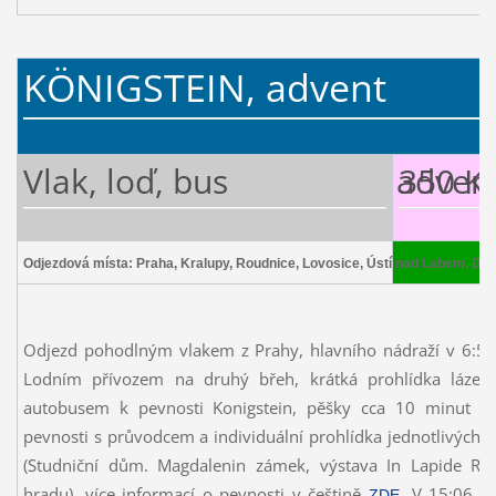
KÖNIGSTEIN, advent
Vlak, loď, bus advent
350 K
Odjezdová místa: Praha, Kralupy, Roudnice, Lovosice, Ústí nad Labem, Děč
Odjezd pohodlným vlakem z Prahy, hlavního nádraží v 6:51
Lodním přívozem na druhý břeh, krátká prohlídka lázeň
autobusem k pevnosti Konigstein, pěšky cca 10 minut ke
pevnosti s průvodcem a individuální prohlídka jednotlivých o
(Studniční dům. Magdalenin zámek, výstava In Lapide Re
hradu), více informací o pevnosti v češtině
. V 15:06 a
ZDE