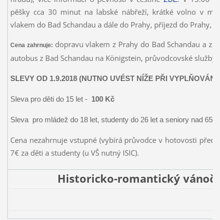
pěšky cca 30 minut na labské nábřeží, krátké volno v měs
vlakem do Bad Schandau a dále do Prahy, příjezd do Prahy, h
dopravu vlakem z Prahy do Bad Schandau a z Kön
Cena zahrnuje:
autobus z Bad Schandau na Königstein, průvodcovské služby
SLEVY OD 1.9.2018 (NUTNO UVÉST NÍŽE PŘI VYPLŇOVÁN
Sleva pro děti do 15 let -
100 Kč
Sleva pro mládež do 18 let, studenty do 26 let a seniory nad 65 l
Cena nezahrnuje vstupné (vybírá průvodce v hotovosti před
7€ za děti a studenty (u VŠ nutný ISIC).
Historicko-romantický vánoční