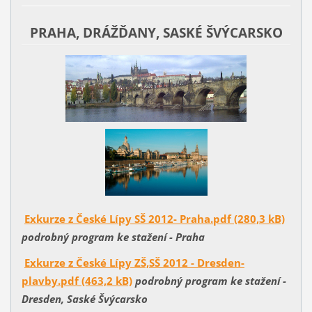
PRAHA, DRÁŽĎANY,
SASKÉ ŠVÝCARSKO
Exkurze z České Lípy SŠ 2012- Praha.pdf (280,3 kB)
podrobný program ke stažení - Praha
Exkurze z České Lípy ZŠ,SŠ 2012 - Dresden-
plavby.pdf (463,2 kB)
podrobný program ke stažení -
Dresden, Saské Švýcarsko