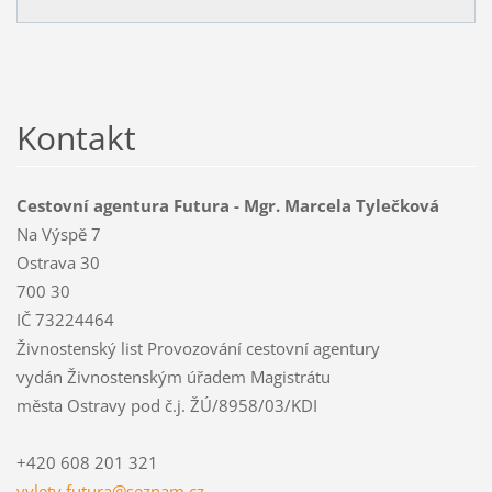
Kontakt
Cestovní agentura Futura - Mgr. Marcela Tylečková
Na Výspě 7
Ostrava 30
700 30
IČ 73224464
Živnostenský list Provozování cestovní agentury
vydán Živnostenským úřadem Magistrátu
města Ostravy pod č.j. ŽÚ/8958/03/KDI
+420 608 201 321
vylety.f
utura@se
znam.cz