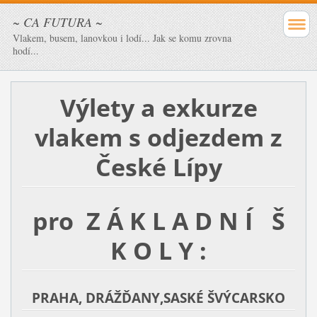
~ CA FUTURA ~
Vlakem, busem, lanovkou i lodí... Jak se komu zrovna
hodí...
Výlety a exkurze
vlakem
s odjezdem z
České Lípy
pro Z Á K L A D N Í Š
K O L Y :
PRAHA, DRÁŽĎANY,SASKÉ ŠVÝCARSKO