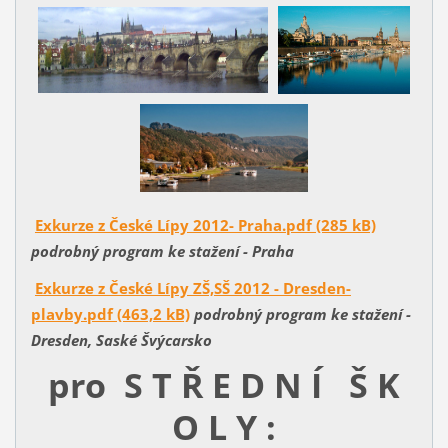
Exkurze z České Lípy 2012- Praha.pdf (285 kB)
podrobný program ke stažení - Praha
Exkurze z České Lípy ZŠ,SŠ 2012 - Dresden-
plavby.pdf (463,2 kB)
podrobný program ke stažení -
Dresden, Saské Švýcarsko
pro S T Ř E D N Í Š K
O L Y :