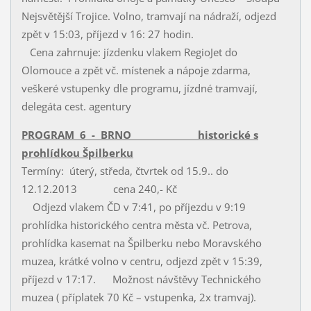
Nejsvětější Trojice. Volno, tramvají na nádraží, odjezd
zpět v 15:03, příjezd v 16: 27 hodin.
Cena zahrnuje: jízdenku vlakem RegioJet do
Olomouce a zpět vč. místenek a nápoje zdarma,
veškeré vstupenky dle programu, jízdné tramvají,
delegáta cest. agentury
PROGRAM 6 - BRNO historické s
prohlídkou Špilberku
Termíny: úterý, středa, čtvrtek od 15.9.. do
12.12.2013 cena 240,- Kč
Odjezd vlakem ČD v 7:41, po příjezdu v 9:19
prohlídka historického centra města vč. Petrova,
prohlídka kasemat na Špilberku nebo Moravského
muzea, krátké volno v centru, odjezd zpět v 15:39,
příjezd v 17:17. Možnost návštěvy Technického
muzea ( příplatek 70 Kč – vstupenka, 2x tramvaj).