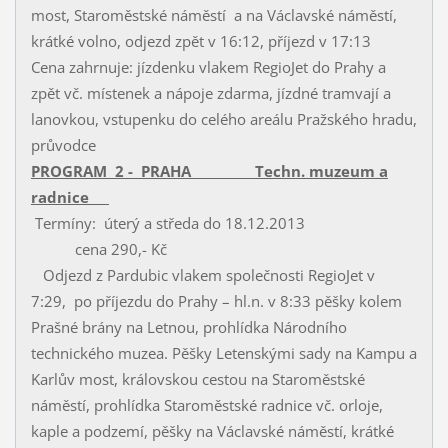
most, Staroměstské náměstí a na Václavské náměstí,
krátké volno, odjezd zpět v 16:12, příjezd v 17:13
Cena zahrnuje: jízdenku vlakem RegioJet do Prahy a
zpět vč. místenek a nápoje zdarma, jízdné tramvají a
lanovkou, vstupenku do celého areálu Pražského hradu,
průvodce
PROGRAM 2 - PRAHA Techn. muzeum a
radnice
Termíny: úterý a středa do 18.12.2013
cena 290,- Kč
Odjezd z Pardubic vlakem společnosti RegioJet v
7:29, po příjezdu do Prahy – hl.n. v 8:33 pěšky kolem
Prašné brány na Letnou, prohlídka Národního
technického muzea. Pěšky Letenskými sady na Kampu a
Karlův most, královskou cestou na Staroměstské
náměstí, prohlídka Staroměstské radnice vč. orloje,
kaple a podzemí, pěšky na Václavské náměstí, krátké