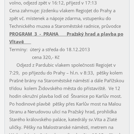
volno, odjezd zpět v 16:12, příjezd v 17:13
Cena zahrnuje: jízdenku vlakem RegioJet do Prahy a
zpět vč. místenek a nápoje zdarma, vstupenku do
Technického muzea a Staroměstské radnice, průvodce
PROGRAM 3 - PRAHA Pražský hrad a plavba po
Vltavě
Termíny: úterý a středa do 18.12.2013
cena 320,- Kč
Odjezd z Pardubic vlakem společnosti RegioJet v
7:29, po příjezdu do Prahy – hl.n. v 8:33, pěšky kolem
Prašné brány na Staroměstské náměstí a dále Pařížskou
třídou kolem Židovského města do přístaviště. Ve 12
hodin okružní plavba lodí od Štvanice po Karlův most.
Po hodinové plavbě pěšky přes Karlův most na Malou
Stranu a Nerudovou ulicí na Pražský hrad, prohlídka
Starého královského paláce, katedrály sv.Víta a Zlaté
uličky. Pěšky na Malostranské náměstí, metrem na