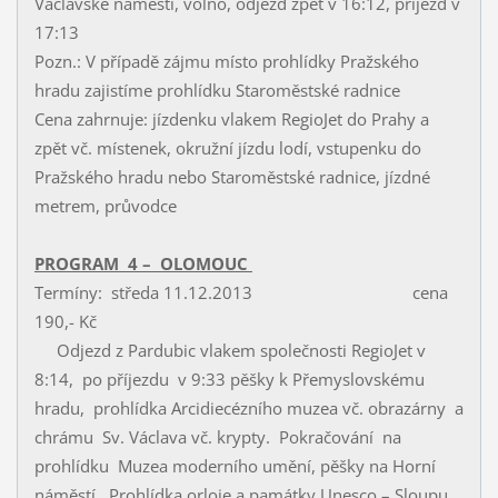
Václavské náměstí, volno, odjezd zpět v 16:12, příjezd v
17:13
Pozn.: V případě zájmu místo prohlídky Pražského
hradu zajistíme prohlídku Staroměstské radnice
Cena zahrnuje: jízdenku vlakem RegioJet do Prahy a
zpět vč. místenek, okružní jízdu lodí, vstupenku do
Pražského hradu nebo Staroměstské radnice, jízdné
metrem, průvodce
PROGRAM 4 – OLOMOUC
Termíny: středa 11.12.2013 cena
190,- Kč
Odjezd z Pardubic vlakem společnosti RegioJet v
8:14, po příjezdu v 9:33 pěšky k Přemyslovskému
hradu, prohlídka Arcidiecézního muzea vč. obrazárny a
chrámu Sv. Václava vč. krypty. Pokračování na
prohlídku Muzea moderního umění, pěšky na Horní
náměstí. Prohlídka orloje a památky Unesco – Sloupu