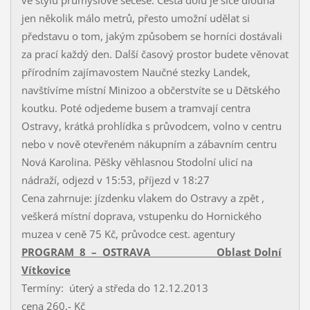
jen několik málo metrů, přesto umožní udělat si
představu o tom, jakým způsobem se horníci dostávali
za prací každý den. Další časový prostor budete věnovat
přírodním zajímavostem Naučné stezky Landek,
navštívíme místní Minizoo a občerstvíte se u Dětského
koutku. Poté odjedeme busem a tramvají centra
Ostravy, krátká prohlídka s průvodcem, volno v centru
nebo v nově otevřeném nákupním a zábavním centru
Nová Karolina. Pěšky věhlasnou Stodolní ulicí na
nádraží, odjezd v 15:53, příjezd v 18:27
Cena zahrnuje: jízdenku vlakem do Ostravy a zpět ,
veškerá místní doprava, vstupenku do Hornického
muzea v ceně 75 Kč, průvodce cest. agentury
PROGRAM 8 – OSTRAVA Oblast Dolní
Vítkovice
Termíny: úterý a středa do 12.12.2013
cena 260,- Kč