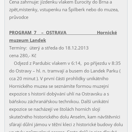
Cena zahrnuje: jízdenku vlakem Eurocity do Brna a
zpět,místenky, vstupenku na Špilberk nebo do muzea,
průvodce
PROGRAM 7 – OSTRAVA Hornické
muzeum Landek
Termíny: úterý a středa do 18.12.2013
cena 280,- Kč
Odjezd z Pardubic vlakem v 6:14, po příjezdu v 8:35
do Ostravy – hl. n. tramvají a busem do Landek Parku (
cca 20 minut ). V první části prohlídky unikátního
Hornického muzea se seznámíte formou muzejní
expozice s historií dobývání uhlí na Ostravsku a s
báňskou záchranářskou technikou. Další unikátní
expozice se nacházejí ve štolách horních slojí
skutečného historického dolu Anselm, kam návštěvníci
sfárají důlní jámou v těžní kleci z historické budovy dolu
ve stylu průmyslové secese. Cesta dolů je sice dlouhá