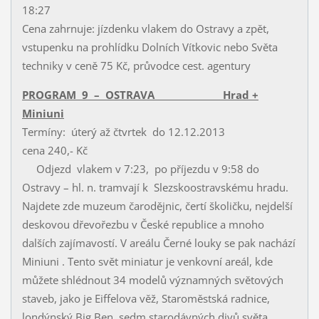
18:27
Cena zahrnuje: jízdenku vlakem do Ostravy a zpět,
vstupenku na prohlídku Dolních Vítkovic nebo Světa
techniky v ceně 75 Kč, průvodce cest. agentury
PROGRAM 9 – OSTRAVA Hrad +
Miniuni
Termíny: úterý až čtvrtek do 12.12.2013
cena 240,- Kč
Odjezd vlakem v 7:23, po příjezdu v 9:58 do
Ostravy – hl. n. tramvají k Slezskoostravskému hradu.
Najdete zde muzeum čarodějnic, čertí školičku, nejdelší
deskovou dřevořezbu v České republice a mnoho
dalších zajímavostí. V areálu Černé louky se pak nachází
Miniuni . Tento svět miniatur je venkovní areál, kde
můžete shlédnout 34 modelů významných světových
staveb, jako je Eiffelova věž, Staroměstská radnice,
londýnský Big Ben, sedm starodávných divů světa,