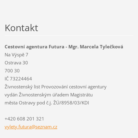
Kontakt
Cestovní agentura Futura - Mgr. Marcela Tylečková
Na Výspě 7
Ostrava 30
700 30
IČ 73224464
Živnostenský list Provozování cestovní agentury
vydán Živnostenským úřadem Magistrátu
města Ostravy pod č.j. ŽÚ/8958/03/KDI
+420 608 201 321
vylety.f
utura@se
znam.cz