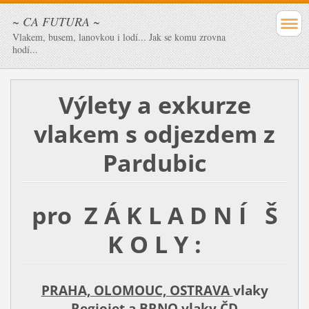
~ CA FUTURA ~
Vlakem, busem, lanovkou i lodí... Jak se komu zrovna
hodí...
Výlety a exkurze
vlakem
s odjezdem z
Pardubic
pro Z Á K L A D N Í Š
K O L Y :
PRAHA, OLOMOUC, OSTRAVA
vlaky
Regiojet
a
BRNO
vlaky ČD