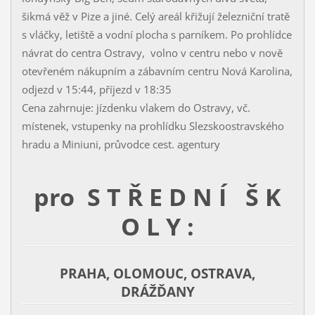
šikmá věž v Pize a jiné. Celý areál křižují železniční tratě
s vláčky, letiště a vodní plocha s parníkem. Po prohlídce
návrat do centra Ostravy, volno v centru nebo v nově
otevřeném nákupním a zábavním centru Nová Karolina,
odjezd v 15:44, příjezd v 18:35
Cena zahrnuje: jízdenku vlakem do Ostravy, vč.
místenek, vstupenky na prohlídku Slezskoostravského
hradu a Miniuni, průvodce cest. agentury
pro S T Ř E D N Í Š K
O L Y :
PRAHA, OLOMOUC, OSTRAVA,
DRÁŽĎANY