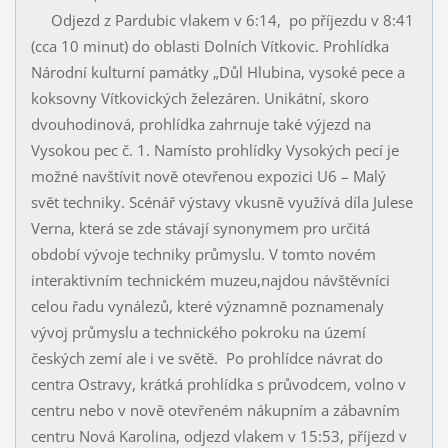
Odjezd z Pardubic vlakem v 6:14, po příjezdu v 8:41
(cca 10 minut) do oblasti Dolních Vítkovic. Prohlídka
Národní kulturní památky „Důl Hlubina, vysoké pece a
koksovny Vítkovických železáren. Unikátní, skoro
dvouhodinová, prohlídka zahrnuje také výjezd na
Vysokou pec č. 1. Namísto prohlídky Vysokých pecí je
možné navštívit nově otevřenou expozici U6 – Malý
svět techniky. Scénář výstavy vkusně využívá díla Julese
Verna, která se zde stávají synonymem pro určitá
období vývoje techniky průmyslu. V tomto novém
interaktivním technickém muzeu,najdou návštěvníci
celou řadu vynálezů, které významně poznamenaly
vývoj průmyslu a technického pokroku na území
českých zemí ale i ve světě. Po prohlídce návrat do
centra Ostravy, krátká prohlídka s průvodcem, volno v
centru nebo v nově otevřeném nákupním a zábavním
centru Nová Karolina, odjezd vlakem v 15:53, příjezd v