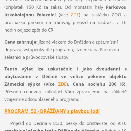
(příplatek 150 Kč za žáka). Od montážní haly
Parkovou
úzkokolejnou železnicí
(více
ZDE
) na zastávku ZOO a
procházka parkem na tramvaj, přejezd na nádraží, v 16
hodin odjezd zpět do ČR
Cena zahrnuje:
Jízdné vlakem do Drážďan a zpět,místní
dopravu, vstupenky dle programu, jízdenku na Parkovou
železnici a průvodcovské služby
Tento výlet lze uskutečnit i jako dvoudenní s
ubytováním v Děčíně ve velice pěkném objektu
Zámecká sýpka (více
ZDE
). Cena noclehu 200 Kč.
Přesnou cenovou kalkulaci Vám zpracujeme na základě
vzájemně odsouhlašeného programu.
PROGRAM 52 -
DRÁŽĎANY s plavbou lodí
Příjezd do Děčína v 8:30, pěšky do přístaviště, od 9:10
atraktivní plavba lodí z Děčína do Hřenska
, připlutí v 10