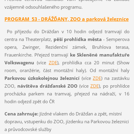
vzájemně odsouhlašeného programu.
PROGRAM 53 - DRÁŽĎANY, ZOO a parková železnice
Po příjezdu do Drážďan v 10 hodin odjezd tramvají do
centra na Theaterplatz,
pěší prohlídka města
- Semperova
opera, Zwinger, Rezidenční zámek, Bruhlova terasa,
Frauenkirche. Přejezd tramvají
ke Skleněné manufaktuře
Volkswagenu
(více
ZDE
), prohlídka cca 20 minut (Show
room, oranžérie, část montážní haly). Od montážní haly
Parkovou úzkokolejnou železnicí
(více
ZDE
) na zastávku
ZOO,
návštěva drážďanské ZOO
(více
ZDE
), po prohlídce
procházka parkem na tramvaj, přejezd na nádraží, v 16
hodin odjezd zpět do ČR
Cena zahrnuje:
Jízdné vlakem do Drážďan a zpět, místní
dopravu, vstupenku do ZOO, jízdenku na Parkovou železnici
a průvodcovské služby