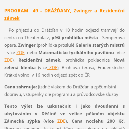
PROGRAM 49 - DRÁŽĎANY, Zwinger a Rezidenční
zámek
Po příjezdu do Drážďan v 10 hodin odjezd tramvají do
centra na Theaterplatz,
pěší prohlídka města
- Semperova
opera,
Zwinger
(prohlídka proslulé
Galerie starých mistrů
- více
ZDE
, nebo
Matematicko-fyzikálního pavilónu
- více
ZDE
),
Rezidenční zámek
, prohlídka pokladnice
Nová
zelená klenba
(více
ZDE
), Bruhlova terasa, Frauenkirche.
Krátké volno, v 16 hodin odjezd zpět do ČR
Cena zahrnuje:
Jízdné vlakem do Drážďan a zpět,místní
dopravu, vstupenky dle programu a průvodcovské služby
Tento výlet lze uskutečnit i jako dvoudenní s
ubytováním v Děčíně ve velice pěkném objektu
Zámecká sýpka (více
ZDE
). Cena noclehu 200 Kč.
Přesnou cenovou kalkulaci Vám zpracujeme na základě