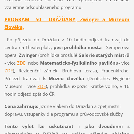
vzájemně odsouhlašeného programu.
PROGRAM 50 - DRÁŽĎANY, Zwinger a Muzeum
člověka,
Po příjezdu do Drážďan v 10 hodin odjezd tramvají do
centra na Theaterplatz,
pěší prohlídka města
- Semperova
opera,
Zwinger
(prohlídka proslulé
Galerie starých mistrů
- více
ZDE
, nebo
Matematicko-fyzikálního pavilónu
- více
ZDE
), Rezidenční zámek, Bruhlova terasa, Frauenkirche.
Přejezd tramvají
k Muzeu člověka
(Deutsches Hygiene
Museum - více
ZDE
), prohlídka expozic. Krátké volno, v 16
hodin odjezd zpět do ČR
Cena zahrnuje:
Jízdné vlakem do Drážďan a zpět,místní
dopravu, vstupenky dle programu a průvodcovské služby
Tento výlet lze uskutečnit i jako dvoudenní s
ubytováním v Děčíně ve velice pěkném objektu