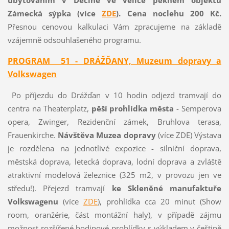
Zámecká sýpka (více
ZDE
). Cena noclehu 200 Kč.
Přesnou cenovou kalkulaci Vám zpracujeme na základě
vzájemně odsouhlašeného programu.
PROGRAM 51 - DRÁŽĎANY, Muzeum dopravy a
Volkswagen
Po příjezdu do Drážďan v 10 hodin odjezd tramvají do
centra na Theaterplatz,
pěší prohlídka města
- Semperova
opera, Zwinger, Rezidenční zámek, Bruhlova terasa,
Frauenkirche.
Návštěva Muzea dopravy
(více ZDE) Výstava
je rozdělena na jednotlivé expozice - silniční doprava,
městská doprava, letecká doprava, lodní doprava a zvláště
atraktivní modelová železnice (325 m2, v provozu jen ve
středu!). Přejezd tramvají
ke Skleněné manufaktuře
Volkswagenu
(více
ZDE
), prohlídka cca 20 minut (Show
room, oranžérie, část montážní haly), v případě zájmu
možnost rozšířené hodinové prohlídky s výkladem v češtině