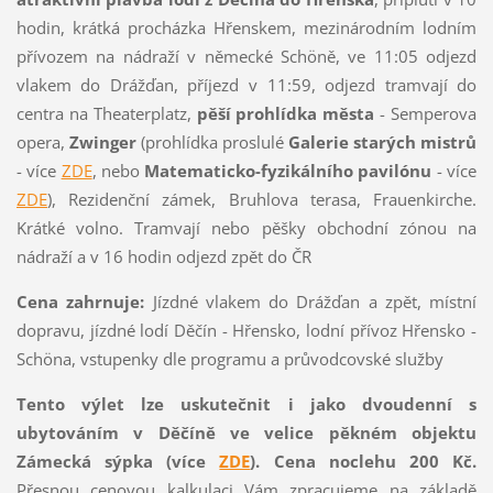
hodin, krátká procházka Hřenskem, mezinárodním lodním
přívozem na nádraží v německé Schöně, ve 11:05 odjezd
vlakem do Drážďan, příjezd v 11:59, odjezd tramvají do
centra na Theaterplatz,
pěší prohlídka města
- Semperova
opera,
Zwinger
(prohlídka proslulé
Galerie starých mistrů
- více
ZDE
, nebo
Matematicko-fyzikálního pavilónu
- více
ZDE
), Rezidenční zámek, Bruhlova terasa, Frauenkirche.
Krátké volno. Tramvají nebo pěšky obchodní zónou na
nádraží a v 16 hodin odjezd zpět do ČR
Cena zahrnuje:
Jízdné vlakem do Drážďan a zpět, místní
dopravu, jízdné lodí Děčín - Hřensko, lodní přívoz Hřensko -
Schöna, vstupenky dle programu a průvodcovské služby
Tento výlet lze uskutečnit i jako dvoudenní s
ubytováním v Děčíně ve velice pěkném objektu
Zámecká sýpka (více
ZDE
). Cena noclehu 200 Kč.
Přesnou cenovou kalkulaci Vám zpracujeme na základě